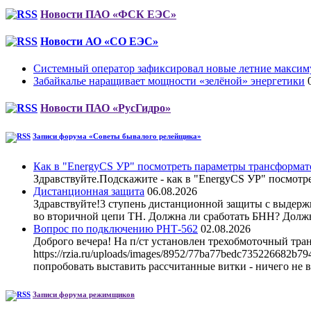
Новости ПАО «ФСК ЕЭС»
Новости АО «СО ЕЭС»
Системный оператор зафиксировал новые летние максим
Забайкалье наращивает мощности «зелёной» энергетики
Новости ПАО «РусГидро»
Записи форума «Советы бывалого релейщика»
Как в "EnergyCS УР" посмотреть параметры трансформат
Здравствуйте.Подскажите - как в "EnergyCS УР" посмотр
Дистанционная защита
06.08.2026
Здравствуйте!3 ступень дистанционной защиты с выдержкой
во вторичной цепи ТН. Должна ли сработать БНН? Долж
Вопрос по подключению РНТ-562
02.08.2026
Доброго вечера! На п/ст установлен трехобмоточный тр
https://rzia.ru/uploads/images/8952/77ba77bedc735226682b
попробовать выставить рассчитанные витки - ничего не 
Записи форума режимщиков