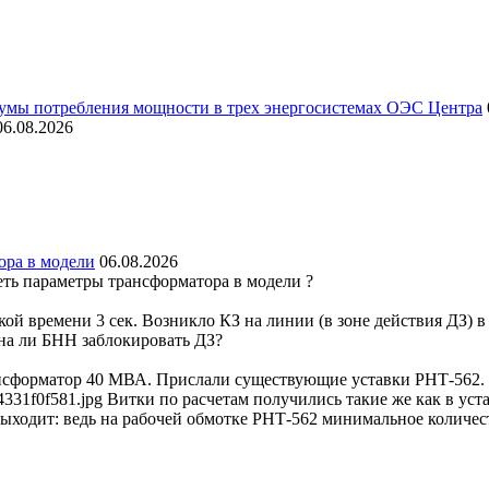
умы потребления мощности в трех энергосистемах ОЭС Центра
06.08.2026
ора в модели
06.08.2026
еть параметры трансформатора в модели ?
 времени 3 сек. Возникло КЗ на линии (в зоне действия ДЗ) в и
на ли БНН заблокировать ДЗ?
ансформатор 40 МВА. Прислали существующие уставки РНТ-562.
794331f0f581.jpg Витки по расчетам получились такие же как в уст
выходит: ведь на рабочей обмотке РНТ-562 минимальное количест