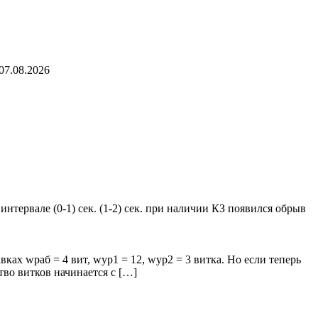
07.08.2026
нтервале (0-1) сек. (1-2) сек. при наличии КЗ появился обрыв
авках wраб = 4 вит, wур1 = 12, wур2 = 3 витка. Но если теперь
во витков начинается с […]