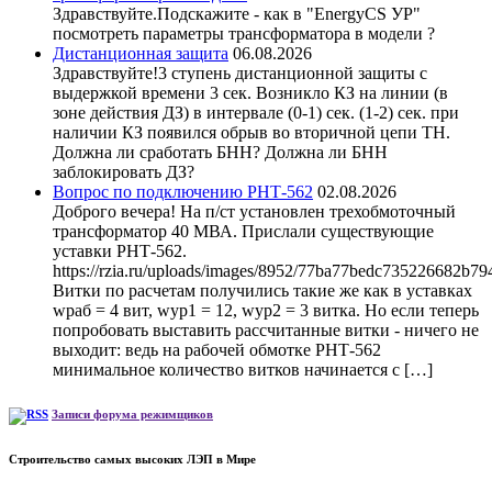
Здравствуйте.Подскажите - как в "EnergyCS УР"
посмотреть параметры трансформатора в модели ?
Дистанционная защита
06.08.2026
Здравствуйте!3 ступень дистанционной защиты с
выдержкой времени 3 сек. Возникло КЗ на линии (в
зоне действия ДЗ) в интервале (0-1) сек. (1-2) сек. при
наличии КЗ появился обрыв во вторичной цепи ТН.
Должна ли сработать БНН? Должна ли БНН
заблокировать ДЗ?
Вопрос по подключению РНТ-562
02.08.2026
Доброго вечера! На п/ст установлен трехобмоточный
трансформатор 40 МВА. Прислали существующие
уставки РНТ-562.
https://rzia.ru/uploads/images/8952/77ba77bedc735226682b79
Витки по расчетам получились такие же как в уставках
wраб = 4 вит, wур1 = 12, wур2 = 3 витка. Но если теперь
попробовать выставить рассчитанные витки - ничего не
выходит: ведь на рабочей обмотке РНТ-562
минимальное количество витков начинается с […]
Записи форума режимщиков
Строительство самых высоких ЛЭП в Мире